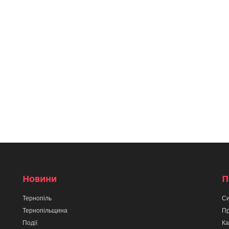
Новини
П
Тернопіль
Си
Тернопільщина
Пр
Події
Ка