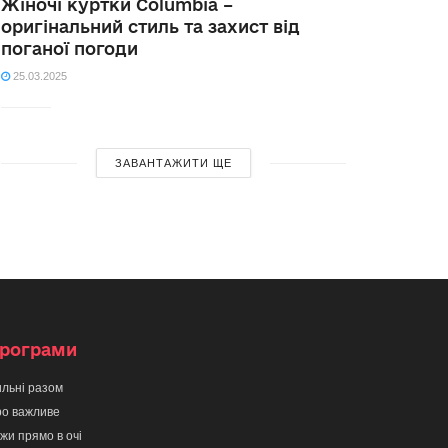
Жіночі куртки Columbia –
оригінальний стиль та захист від
поганої погоди
25.03.2025
ЗАВАНТАЖИТИ ЩЕ
рограми
льні разом
о важливе
жи прямо в очі