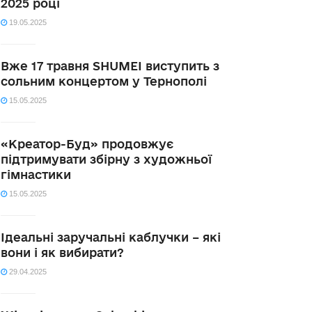
2025 році
19.05.2025
Вже 17 травня SHUMEI виступить з
сольним концертом у Тернополі
15.05.2025
«Креатор-Буд» продовжує
підтримувати збірну з художньої
гімнастики
15.05.2025
Ідеальні заручальні каблучки – які
вони і як вибирати?
29.04.2025