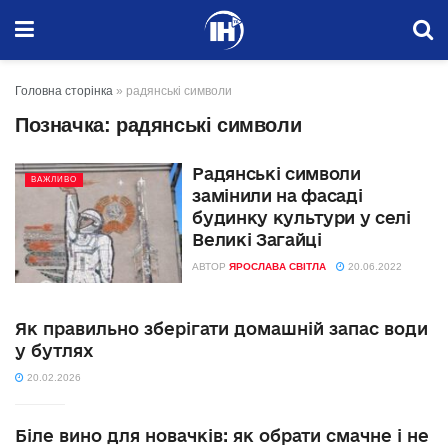
Головна сторінка
»
радянські символи
Позначка:
радянські символи
Радянські символи
ВАЖЛИВО
замінили на фасаді
будинку культури у селі
Великі Загайці
АВТОР
ЯРОСЛАВА СВІТЛА
20.06.2022
Як правильно зберігати домашній запас води
у бутлях
20.02.2026
Біле вино для новачків: як обрати смачне і не