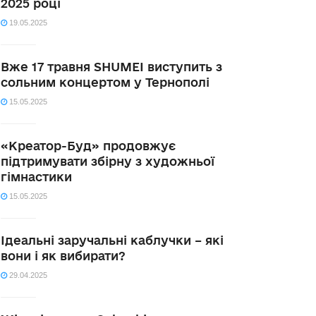
2025 році
19.05.2025
Вже 17 травня SHUMEI виступить з
сольним концертом у Тернополі
15.05.2025
«Креатор-Буд» продовжує
підтримувати збірну з художньої
гімнастики
15.05.2025
Ідеальні заручальні каблучки – які
вони і як вибирати?
29.04.2025