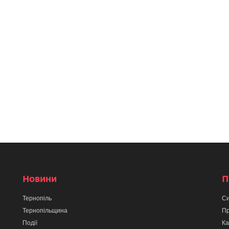
Новини
П
Тернопіль
Си
Тернопільщина
Пр
Події
Ка