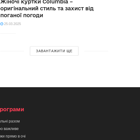
Жіночі куртки Columbia –
оригінальний стиль та захист від
поганої погоди
25.03.2025
ЗАВАНТАЖИТИ ЩЕ
рограми
льні разом
о важливе
жи прямо в очі