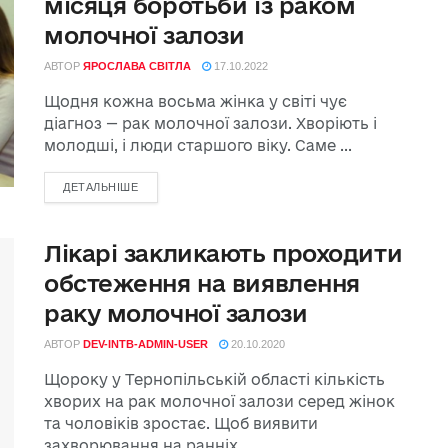
місяця боротьби із раком
молочної залози
АВТОР
ЯРОСЛАВА СВІТЛА
17.10.2022
Щодня кожна восьма жінка у світі чує
діагноз — рак молочної залози. Хворіють і
молодші, і люди старшого віку. Саме ...
ДЕТАЛЬНІШЕ
Лікарі закликають проходити
обстеження на виявлення
раку молочної залози
АВТОР
DEV-INTB-ADMIN-USER
20.10.2020
Щороку у Тернопільській області кількість
хворих на рак молочної залози серед жінок
та чоловіків зростає. Щоб виявити
захворювання на ранніх ...