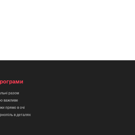
рограми
льні разом
о важливе
жи прямо в очі
рнопіль в деталях