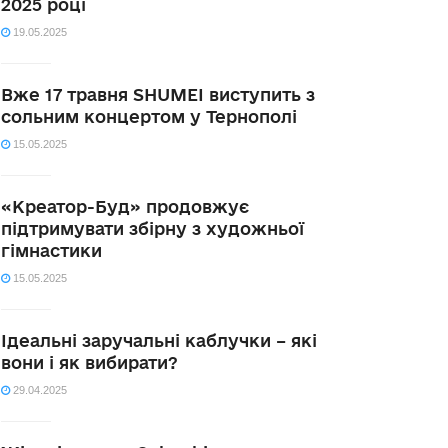
2025 році
19.05.2025
Вже 17 травня SHUMEI виступить з
сольним концертом у Тернополі
15.05.2025
«Креатор-Буд» продовжує
підтримувати збірну з художньої
гімнастики
15.05.2025
Ідеальні заручальні каблучки – які
вони і як вибирати?
29.04.2025