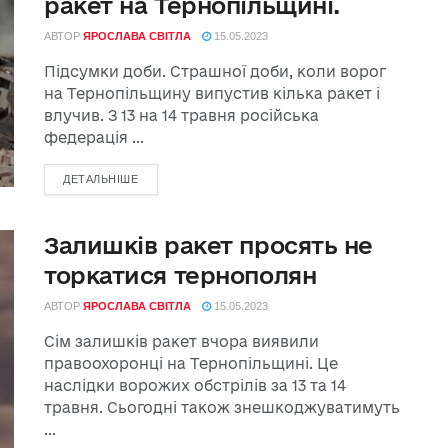
ракет на Тернопільщині.
АВТОР
ЯРОСЛАВА СВІТЛА
15.05.2023
Підсумки доби. Страшної доби, коли ворог
на Тернопільщину випустив кілька ракет і
влучив. З 13 на 14 травня російська
федерація ...
ДЕТАЛЬНІШЕ
Залишків ракет просять не
торкатися тернополян
АВТОР
ЯРОСЛАВА СВІТЛА
15.05.2023
Сім залишків ракет вчора виявили
правоохоронці на Тернопільщині. Це
наслідки ворожих обстрілів за 13 та 14
травня. Сьогодні також знешкоджуватимуть
...