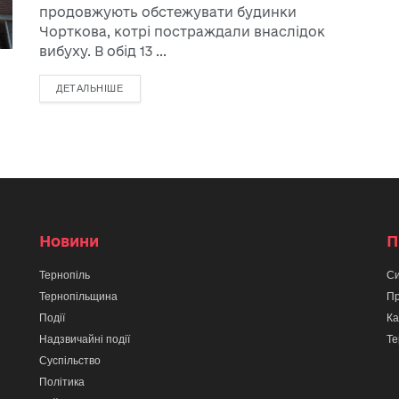
продовжують обстежувати будинки
Чорткова, котрі постраждали внаслідок
вибуху. В обід 13 ...
ДЕТАЛЬНІШЕ
Новини
П
Тернопіль
Си
Тернопільщина
Пр
Події
Ка
Надзвичайні події
Те
Суспільство
Політика