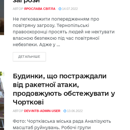
АВТОР
ЯРОСЛАВА СВІТЛА
14.07.2022
Не легковажити попередженням про
повітряну загрозу. Тернопільські
правоохоронці просять людей не нехтувати
власною безпекою під час повітряної
небезпеки. Адже у ...
ДЕТАЛЬНІШЕ
Будинки, що постраждали
від ракетної атаки,
продовжують обстежувати у
Чорткові
АВТОР
DEV-INTB-ADMIN-USER
13.06.2022
Фото: Чортківська міська рада Аналізують
масштаб руйнувань. Робочі групи