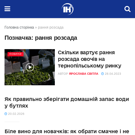
Головна сторінка
»
рання розсада
Позначка:
рання розсада
Скільки вартує рання
НОВИНИ
розсада овочів на
тернопільському ринку
АВТОР
ЯРОСЛАВА СВІТЛА
28.04.2023
Як правильно зберігати домашній запас води
у бутлях
20.02.2026
Біле вино для новачків: як обрати смачне і не