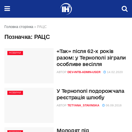
Головна сторінка
»
РАЦС
Позначка:
РАЦС
«Так» після 62-х років
НОВИНИ
разом: у Тернополі зіграли
особливе весілля
АВТОР
DEV-INTB-ADMIN-USER
14.02.2020
У Тернополі подорожчала
НОВИНИ
реєстрація шлюбу
АВТОР
TETYANA_STAVINSKA
06.09.2016
Молодят під