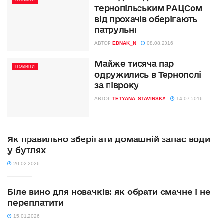
НОВИНИ
тернопільським РАЦСом
від прохачів оберігають
патрульні
АВТОР
EDNAK_N
08.08.2016
Майже тисяча пар
НОВИНИ
одружились в Тернополі
за півроку
АВТОР
TETYANA_STAVINSKA
14.07.2016
Як правильно зберігати домашній запас води
у бутлях
20.02.2026
Біле вино для новачків: як обрати смачне і не
переплатити
15.01.2026