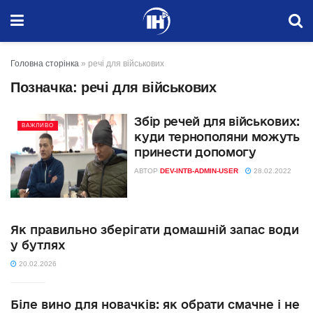
Головна сторінка
»
речі для військових
Позначка:
речі для військових
Збір речей для військових:
ВАЖЛИВО
куди тернополяни можуть
принести допомогу
АВТОР
DEV-INTB-ADMIN-USER
28.02.2022
Як правильно зберігати домашній запас води
у бутлях
20.02.2026
Біле вино для новачків: як обрати смачне і не