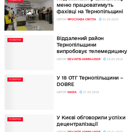
НОВИНИ
меню працюватимуть
фахівці на Тернопільщині
АВТОР
ЯРОСЛАВА СВІТЛА
31.05.2023
Віддалений район
НОВИНИ
Тернопільщини
випробовує телемедицину
АВТОР
DEV-INTB-ADMIN-USER
24.04.2019
У 18 ОТГ Тернопільщини –
НОВИНИ
DOBRE
АВТОР
NADIA
27.02.2019
У Києві обговорили успіхи
НОВИНИ
децентралізації
АВТОР
DEV-INTB-ADMIN-USER
28.01.2019