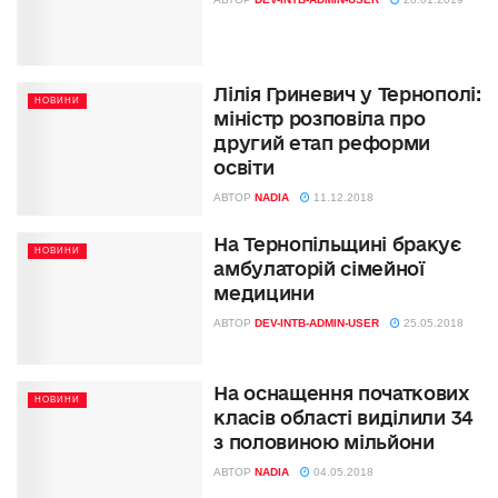
Лілія Гриневич у Тернополі:
НОВИНИ
міністр розповіла про
другий етап реформи
освіти
АВТОР
NADIA
11.12.2018
На Тернопільщині бракує
НОВИНИ
амбулаторій сімейної
медицини
АВТОР
DEV-INTB-ADMIN-USER
25.05.2018
На оснащення початкових
НОВИНИ
класів області виділили 34
з половиною мільйони
АВТОР
NADIA
04.05.2018