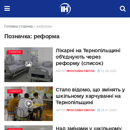
Головна сторінка
»
реформа
Позначка:
реформа
Лікарні на Тернопільщині
НОВИНИ
об’єднують через
реформу (список)
АВТОР
ЯРОСЛАВА СВІТЛА
21.08.2023
Стало відомо, що змінять у
НОВИНИ
шкільному харчуванні на
Тернопільщині
АВТОР
ЯРОСЛАВА СВІТЛА
28.07.2023
Над змінами у шкільному