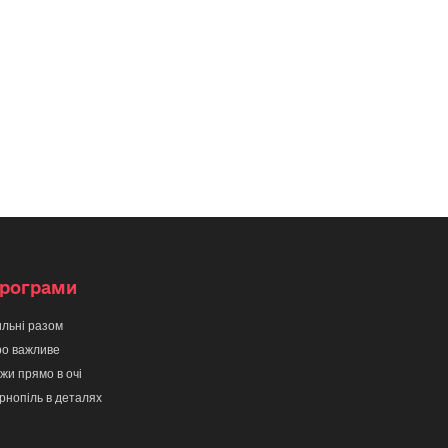
рограми
льні разом
о важливе
жи прямо в очі
рнопіль в деталях