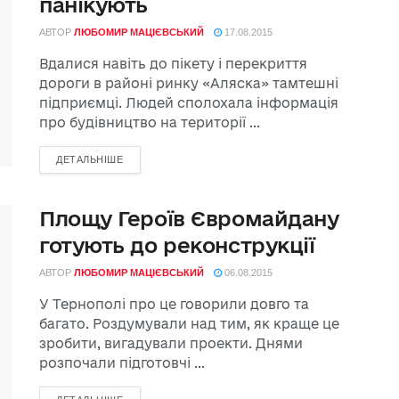
панікують
АВТОР
ЛЮБОМИР МАЦІЄВСЬКИЙ
17.08.2015
Вдалися навіть до пікету і перекриття
дороги в районі ринку «Аляска» тамтешні
підприємці. Людей сполохала інформація
про будівництво на території ...
ДЕТАЛЬНІШЕ
Площу Героїв Євромайдану
готують до реконструкції
АВТОР
ЛЮБОМИР МАЦІЄВСЬКИЙ
06.08.2015
У Тернополі про це говорили довго та
багато. Роздумували над тим, як краще це
зробити, вигадували проекти. Днями
розпочали підготовчі ...