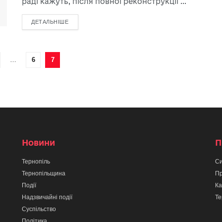
раді кажуть, після повної реконструкції ...
ДЕТАЛЬНІШЕ
…
6
7
Новини
П
Тернопіль
Си
Тернопільщина
Пр
Події
Ка
Надзвичайні події
Те
Суспільство
Політика