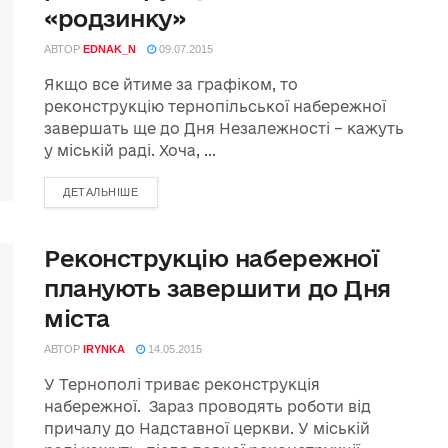
«родзинку»
АВТОР
EDNAK_N
09.07.2015
Якщо все йтиме за графіком, то
реконструкцію тернопільської набережної
завершать ще до Дня Незалежності – кажуть
у міській раді. Хоча, ...
ДЕТАЛЬНІШЕ
Реконструкцію набережної
планують завершити до Дня
міста
АВТОР
IRYNKA
14.05.2015
У Тернополі триває реконструкція
набережної. Зараз проводять роботи від
причалу до Надставної церкви. У міській