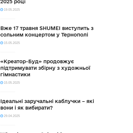
2025 році
19.05.2025
Вже 17 травня SHUMEI виступить з
сольним концертом у Тернополі
15.05.2025
«Креатор-Буд» продовжує
підтримувати збірну з художньої
гімнастики
15.05.2025
Ідеальні заручальні каблучки – які
вони і як вибирати?
29.04.2025