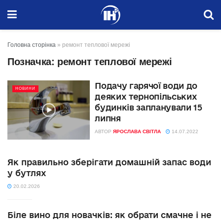
Головна сторінка
»
ремонт теплової мережі
Позначка:
ремонт теплової мережі
Подачу гарячої води до
НОВИНИ
деяких тернопільських
будинків запланували 15
липня
АВТОР
ЯРОСЛАВА СВІТЛА
14.07.2022
Як правильно зберігати домашній запас води
у бутлях
20.02.2026
Біле вино для новачків: як обрати смачне і не