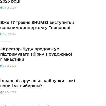
2025 році
19.05.2025
Вже 17 травня SHUMEI виступить з
сольним концертом у Тернополі
15.05.2025
«Креатор-Буд» продовжує
підтримувати збірну з художньої
гімнастики
15.05.2025
Ідеальні заручальні каблучки – які
вони і як вибирати?
29.04.2025