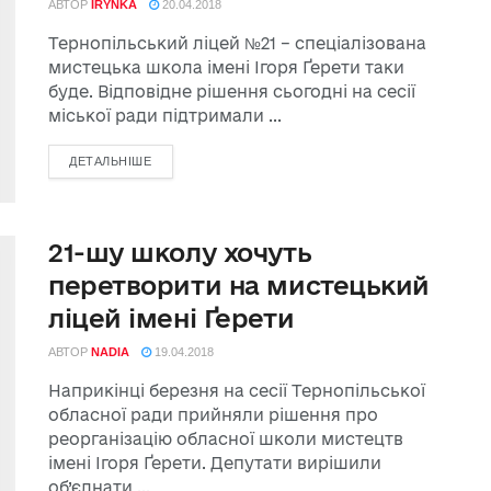
АВТОР
IRYNKA
20.04.2018
Тернопільський ліцей №21 – спеціалізована
мистецька школа імені Ігоря Ґерети таки
буде. Відповідне рішення сьогодні на сесії
міської ради підтримали ...
ДЕТАЛЬНІШЕ
21-шу школу хочуть
перетворити на мистецький
ліцей імені Ґерети
АВТОР
NADIA
19.04.2018
Наприкінці березня на сесії Тернопільської
обласної ради прийняли рішення про
реорганізацію обласної школи мистецтв
імені Ігоря Ґерети. Депутати вирішили
об’єднати ...