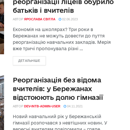
реорганізації ліцеїв обурило
батьків і вчителів
АВТОР
ЯРОСЛАВА СВІТЛА
02.06.2023
Економія на школярах? Три роки в
Бережанах не можуть довести до пуття
реорганізацію навчальних закладів. Мерія
вже тричі пропонувала різні ...
ДЕТАЛЬНІШЕ
Реорганізація без відома
вчителів: у Бережанах
відстоюють долю гімназії
АВТОР
DEV-INTB-ADMIN-USER
04.11.2021
Новий навчальний рік у Бережанській
гімназії розпочався з невтішних новин. У
вересні вчителям повідомили – гряде