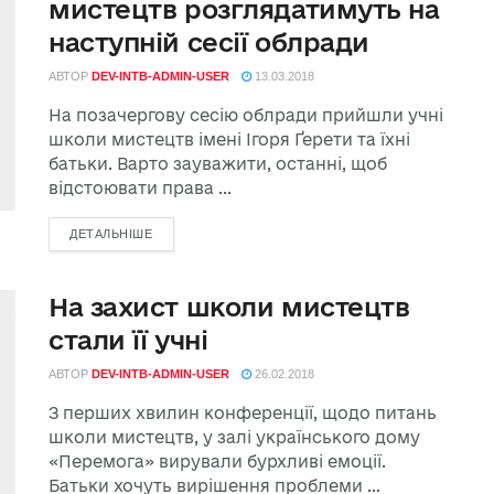
мистецтв розглядатимуть на
наступній сесії облради
АВТОР
DEV-INTB-ADMIN-USER
13.03.2018
На позачергову сесію облради прийшли учні
школи мистецтв імені Ігоря Ґерети та їхні
батьки. Варто зауважити, останні, щоб
відстоювати права ...
ДЕТАЛЬНІШЕ
На захист школи мистецтв
стали її учні
АВТОР
DEV-INTB-ADMIN-USER
26.02.2018
З перших хвилин конференції, щодо питань
школи мистецтв, у залі українського дому
«Перемога» вирували бурхливі емоції.
Батьки хочуть вирішення проблеми ...