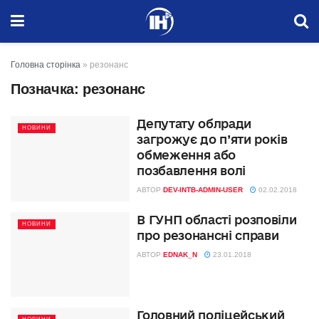
Головна сторінка
»
резонанс
Позначка:
резонанс
Депутату облради
НОВИНИ
загрожує до п’яти років
обмеження або
позбавлення волі
АВТОР
DEV-INTB-ADMIN-USER
02.02.2018
В ГУНП області розповіли
НОВИНИ
про резонансні справи
АВТОР
EDNAK_N
23.01.2018
Головний поліцейський