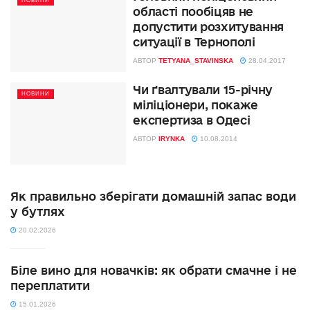
НОВИНИ
області пообіцяв не
допустити розхитування
ситуації в Тернополі
АВТОР
TETYANA_STAVINSKA
28.04.2017
Чи ґвалтували 15-річну
НОВИНИ
міліціонери, покаже
експертиза в Одесі
АВТОР
IRYNKA
10.08.2014
Як правильно зберігати домашній запас води
у бутлях
20.02.2026
Біле вино для новачків: як обрати смачне і не
переплатити
15.01.2026