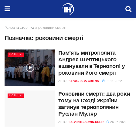
Головна сторінка
»
роковини смерті
Позначка:
роковини смерті
Пам’ять митрополита
НОВИНИ
Андрея Шептицького
вшанували в Тернополі у
роковини його смерті
АВТОР
ЯРОСЛАВА СВІТЛА
02.11.2022
Роковини смерті: два роки
НОВИНИ
тому на Сході України
загинув тернополянин
Руслан Муляр
АВТОР
DEV-INTB-ADMIN-USER
26.05.2020