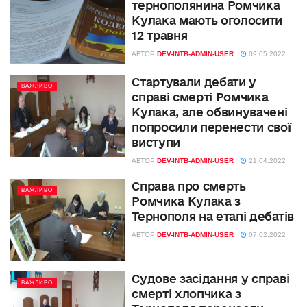
тернополянина Ромчика
Кулака мають оголосити
12 травня
АВТОР
DEV-INTB-ADMIN-USER
09.05.2022
Стартували дебати у
ВАЖЛИВО
справі смерті Ромчика
Кулака, але обвинувачені
попросили перенести свої
виступи
АВТОР
DEV-INTB-ADMIN-USER
21.04.2022
Справа про смерть
ВАЖЛИВО
Ромчика Кулака з
Тернополя на етапі дебатів
АВТОР
DEV-INTB-ADMIN-USER
07.02.2022
Судове засідання у справі
ВАЖЛИВО
смерті хлопчика з