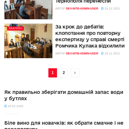
Тернополя перенесли
АВТОР
DEV-INTB-ADMIN-USER
29.12.2021
За крок до дебатів:
ВАЖЛИВО
клопотання про повторну
експертизу у справі смерті
Ромчика Кулака відхилили
АВТОР
DEV-INTB-ADMIN-USER
18.11.2021
1
2
Як правильно зберігати домашній запас води
у бутлях
20.02.2026
Біле вино для новачків: як обрати смачне і не