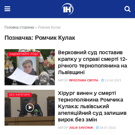
Головна сторінка
»
Ромчик Кулак
Позначка:
Ромчик Кулак
Верховний суд поставив
НАДЗВИЧАЙНІ ПОДІЇ
крапку у справі смерті 12-
річного тернополянина на
Львівщині
АВТОР
ЯРОСЛАВА СВІТЛА
13.04.2023
Хірург винен у смерті
БЕЗ КАТЕГОРІЇ
тернополянина Ромчика
Кулака: львівський
апеляційний суд залишив
вирок без змін
АВТОР
JULIA SAVCHUK
29.07.2022