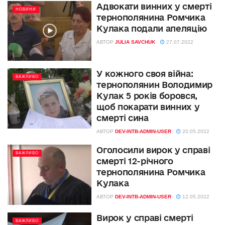
Адвокати винних у смерті
НОВИНИ
тернополянина Ромчика
Кулака подали апеляцію
АВТОР
JULIA SAVCHUK
27.07.2022
У кожного своя війна:
ВАЖЛИВО
тернополянин Володимир
Кулак 5 років боровся,
щоб покарати винних у
смерті сина
АВТОР
DEV-INTB-ADMIN-USER
20.05.2022
Оголосили вирок у справі
ВАЖЛИВО
смерті 12-річного
тернополянина Ромчика
Кулака
АВТОР
DEV-INTB-ADMIN-USER
12.05.2022
Вирок у справі смерті
ВАЖЛИВО