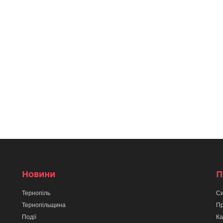
Новини
П
Тернопіль
Си
Тернопільщина
Пр
Події
Ка