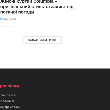
Жіночі куртки Columbia –
оригінальний стиль та захист від
поганої погоди
25.03.2025
ЗАВАНТАЖИТИ ЩЕ
рограми
льні разом
о важливе
жи прямо в очі