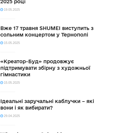
2025 році
19.05.2025
Вже 17 травня SHUMEI виступить з
сольним концертом у Тернополі
15.05.2025
«Креатор-Буд» продовжує
підтримувати збірну з художньої
гімнастики
15.05.2025
Ідеальні заручальні каблучки – які
вони і як вибирати?
29.04.2025