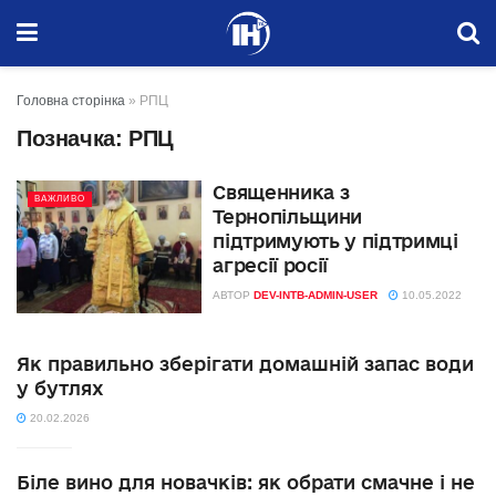
Головна сторінка
»
РПЦ
Позначка:
РПЦ
Священника з
ВАЖЛИВО
Тернопільщини
підтримують у підтримці
агресії росії
АВТОР
DEV-INTB-ADMIN-USER
10.05.2022
Як правильно зберігати домашній запас води
у бутлях
20.02.2026
Біле вино для новачків: як обрати смачне і не