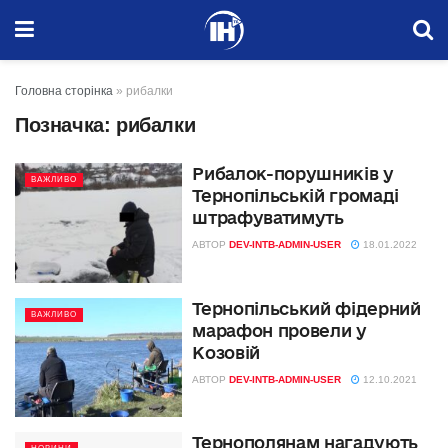
Головна сторінка
»
рибалки
Позначка:
рибалки
Рибалок-порушників у
ВАЖЛИВО
Тернопільській громаді
штрафуватимуть
АВТОР
DEV-INTB-ADMIN-USER
18.01.2022
Тернопільський фідерний
ВАЖЛИВО
марафон провели у
Козовій
АВТОР
DEV-INTB-ADMIN-USER
12.10.2021
Тернополянам нагадують