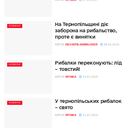
На Тернопільщині діє
НОВИНИ
заборона на рибальство,
проте є винятки
АВТОР
DEV-INTB-ADMIN-USER
08.04.2016
Рибалки переконують: лід
НОВИНИ
– товстий!
АВТОР
IRYNKA
13.01.2015
У тернопільських рибалок
НОВИНИ
– свято
АВТОР
IRYNKA
11.07.2014