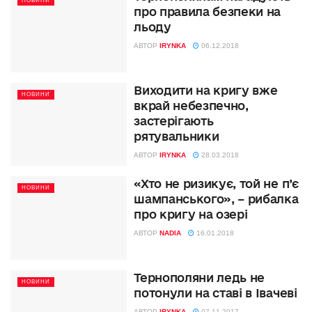
НОВИНИ
про правила безпеки на
льоду
АВТОР
IRYNKA
06.12.2018
Виходити на кригу вже
НОВИНИ
вкрай небезпечно,
застерігають
рятувальники
АВТОР
IRYNKA
28.03.2018
«Хто не ризикує, той не п’є
НОВИНИ
шампанського», – рибалка
про кригу на озері
АВТОР
NADIA
16.01.2018
Тернополяни ледь не
НОВИНИ
потонули на ставі в Івачеві
АВТОР
IRYNKA
07.11.2017