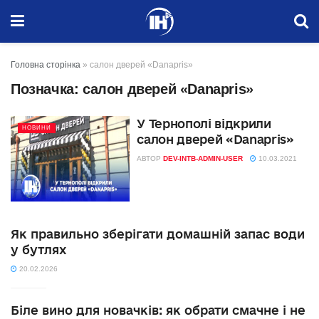
Головна сторінка
»
салон дверей «Danapris»
Позначка:
салон дверей «Danapris»
У Тернополі відкрили
НОВИНИ
салон дверей «Danapris»
АВТОР
DEV-INTB-ADMIN-USER
10.03.2021
Як правильно зберігати домашній запас води
у бутлях
20.02.2026
Біле вино для новачків: як обрати смачне і не