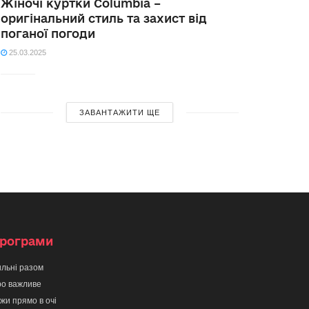
Жіночі куртки Columbia –
оригінальний стиль та захист від
поганої погоди
25.03.2025
ЗАВАНТАЖИТИ ЩЕ
рограми
льні разом
о важливе
жи прямо в очі