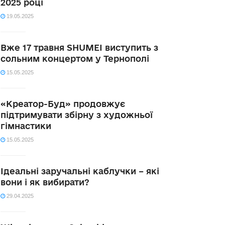
2025 році
19.05.2025
Вже 17 травня SHUMEI виступить з
сольним концертом у Тернополі
15.05.2025
«Креатор-Буд» продовжує
підтримувати збірну з художньої
гімнастики
15.05.2025
Ідеальні заручальні каблучки – які
вони і як вибирати?
29.04.2025