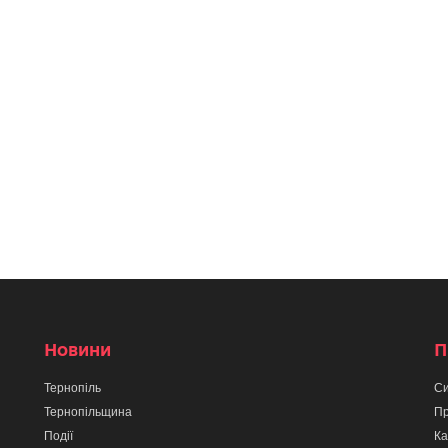
Новини
П
Тернопіль
Си
Тернопільщина
Пр
Події
Ка