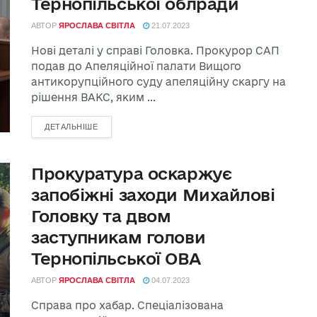
Тернопільської облради
АВТОР
ЯРОСЛАВА СВІТЛА
21.07.2023
Нові деталі у справі Головка. Прокурор САП
подав до Апеляційної палати Вищого
антикорупційного суду апеляційну скаргу на
рішення ВАКС, яким ...
ДЕТАЛЬНІШЕ
Прокуратура оскаржує
запобіжні заходи Михайлові
Головку та двом
заступникам голови
Тернопільської ОВА
АВТОР
ЯРОСЛАВА СВІТЛА
04.07.2023
Справа про хабар. Спеціалізована