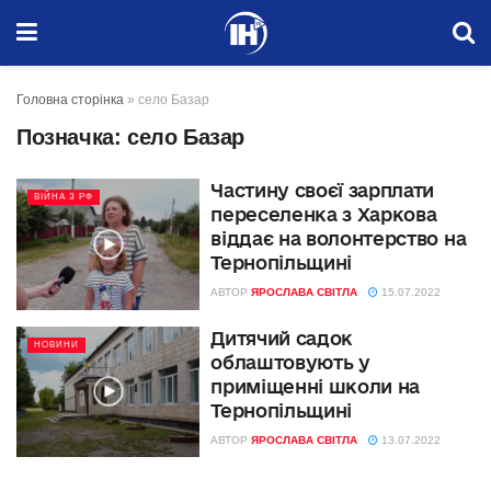
Головна сторінка
»
село Базар
Позначка:
село Базар
Частину своєї зарплати
ВІЙНА З РФ
переселенка з Харкова
віддає на волонтерство на
Тернопільщині
АВТОР
ЯРОСЛАВА СВІТЛА
15.07.2022
Дитячий садок
НОВИНИ
облаштовують у
приміщенні школи на
Тернопільщині
АВТОР
ЯРОСЛАВА СВІТЛА
13.07.2022