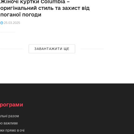
Жіночі куртки Columbia –
оригінальний стиль та захист від
поганої погоди
25.03.2025
ЗАВАНТАЖИТИ ЩЕ
рограми
льні разом
о важливе
жи прямо в очі