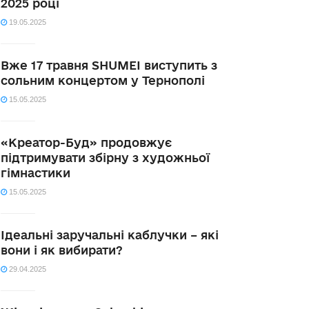
2025 році
19.05.2025
Вже 17 травня SHUMEI виступить з
сольним концертом у Тернополі
15.05.2025
«Креатор-Буд» продовжує
підтримувати збірну з художньої
гімнастики
15.05.2025
Ідеальні заручальні каблучки – які
вони і як вибирати?
29.04.2025