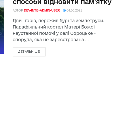
способи відновити пам’ятку
АВТОР
DEV-INTB-ADMIN-USER
04.06.2021
Двічі горів, пережив бурі та землетруси.
Парафіяльний костел Матері Божої
неустанної помочі у селі Сороцьке -
споруда, яка не зареєстрована ...
ДЕТАЛЬНІШЕ