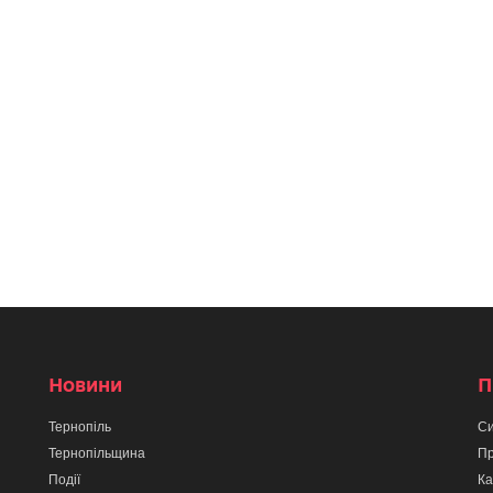
Новини
П
Тернопіль
Си
Тернопільщина
Пр
Події
Ка