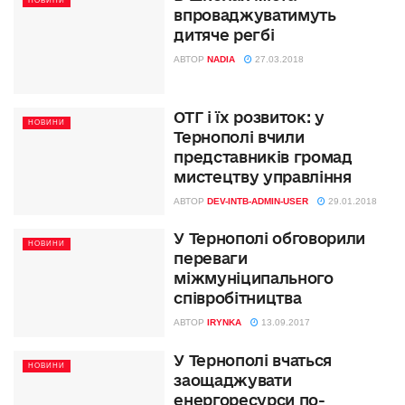
НОВИНИ
впроваджуватимуть
дитяче регбі
АВТОР
NADIA
27.03.2018
ОТГ і їх розвиток: у
НОВИНИ
Тернополі вчили
представників громад
мистецтву управління
АВТОР
DEV-INTB-ADMIN-USER
29.01.2018
У Тернополі обговорили
НОВИНИ
переваги
міжмуніципального
співробітництва
АВТОР
IRYNKA
13.09.2017
У Тернополі вчаться
НОВИНИ
заощаджувати
енергоресурси по-