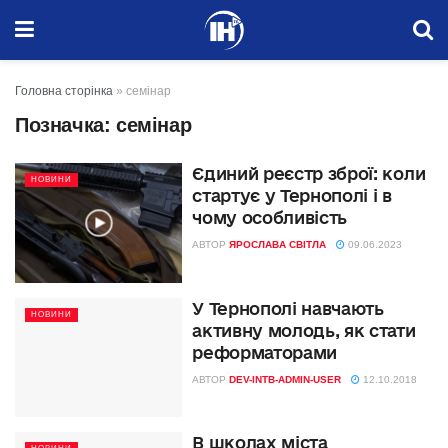
Головна сторінка
»
семінар
Позначка:
семінар
Єдиний реєстр зброї: коли
НОВИНИ
стартує у Тернополі і в
чому особливість
АВТОР
ЯРОСЛАВА СВІТЛА
09.06.2023
У Тернополі навчають
НОВИНИ
активну молодь, як стати
реформаторами
АВТОР
DEV-INTB-ADMIN-USER
12.10.2018
В школах міста