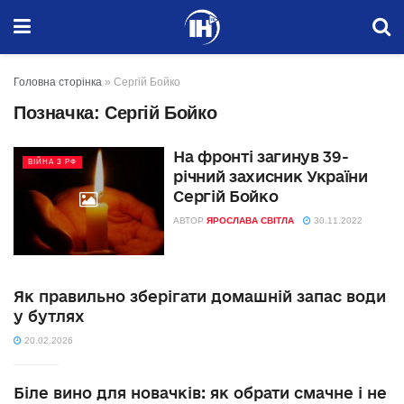
Головна сторінка
»
Сергій Бойко
Позначка:
Сергій Бойко
На фронті загинув 39-
ВІЙНА З РФ
річний захисник України
Сергій Бойко
АВТОР
ЯРОСЛАВА СВІТЛА
30.11.2022
Як правильно зберігати домашній запас води
у бутлях
20.02.2026
Біле вино для новачків: як обрати смачне і не