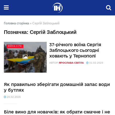
Головна сторінка
»
Сергій Заблоцький
Позначка:
Сергій Заблоцький
37-річного воїна Сергія
ВІЙНА З РФ
Заблоцького сьогодні
ховають у Тернополі
АВТОР
ЯРОСЛАВА СВІТЛА
01.02.2023
Як правильно зберігати домашній запас води
у бутлях
20.02.2026
Біле вино для новачків: як обрати смачне і не