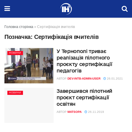
Головна сторінка
»
Сертифікація вчителів
Позначка:
Сертифікація вчителів
У Тернополі триває
НОВИНИ
реалізація пілотного
проєкту сертифікації
педагогів
АВТОР
DEV-INTB-ADMIN-USER
26.01.2021
Завершився пілотний
НОВИНИ
проєкт сертифікації
освітян
АВТОР
MATSOPA
26.11.2019