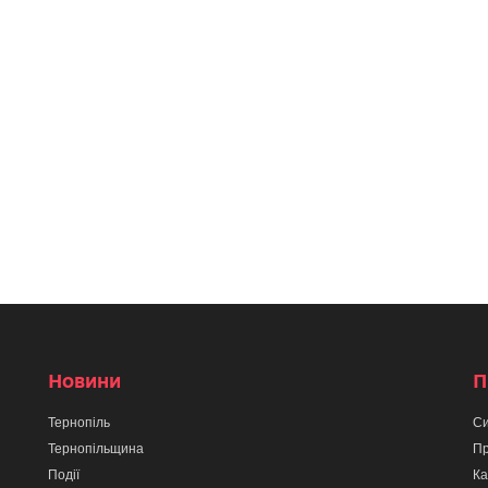
Новини
П
Тернопіль
Си
Тернопільщина
Пр
Події
Ка