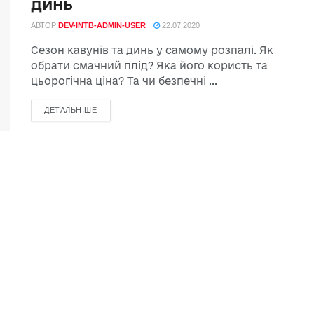
динь
АВТОР
DEV-INTB-ADMIN-USER
22.07.2020
Сезон кавунів та динь у самому розпалі. Як
обрати смачний плід? Яка його користь та
цьорогічна ціна? Та чи безпечні ...
ДЕТАЛЬНІШЕ