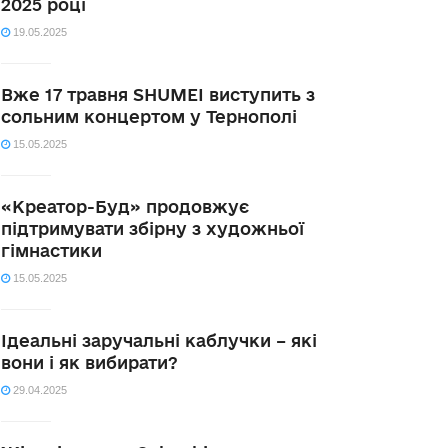
2025 році
19.05.2025
Вже 17 травня SHUMEI виступить з
сольним концертом у Тернополі
15.05.2025
«Креатор-Буд» продовжує
підтримувати збірну з художньої
гімнастики
15.05.2025
Ідеальні заручальні каблучки – які
вони і як вибирати?
29.04.2025