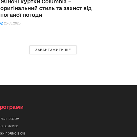
Жіночі куртки Columbia –
оригінальний стиль та захист від
поганої погоди
25.03.2025
ЗАВАНТАЖИТИ ЩЕ
рограми
льні разом
о важливе
жи прямо в очі