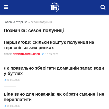
Головна сторінка
»
сезон полуниці
Позначка:
сезон полуниці
Перші ягоди: скільки коштує полуниця на
НОВИНИ
тернопільських ринках
АВТОР
DEV-INTB-ADMIN-USER
18.05.2020
Як правильно зберігати домашній запас води
у бутлях
20.02.2026
Біле вино для новачків: як обрати смачне і не
переплатити
15.01.2026