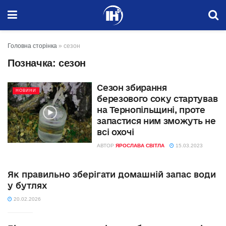
Головна сторінка
»
сезон
Позначка:
сезон
Сезон збирання
НОВИНИ
березового соку стартував
на Тернопільщині, проте
запастися ним зможуть не
всі охочі
АВТОР
ЯРОСЛАВА СВІТЛА
15.03.2023
Як правильно зберігати домашній запас води
у бутлях
20.02.2026