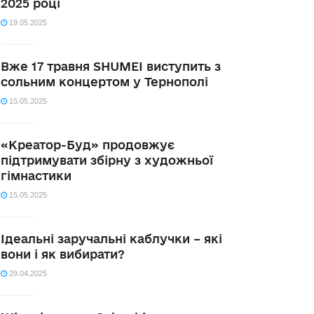
2025 році
19.05.2025
Вже 17 травня SHUMEI виступить з
сольним концертом у Тернополі
15.05.2025
«Креатор-Буд» продовжує
підтримувати збірну з художньої
гімнастики
15.05.2025
Ідеальні заручальні каблучки – які
вони і як вибирати?
29.04.2025