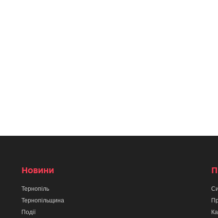
Новини
П
Тернопіль
Си
Тернопільщина
Пр
Події
Ка