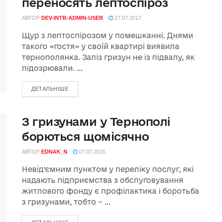
переносять лептоспіроз
АВТОР
DEV-INTB-ADMIN-USER
27.07.2017
Щур з лептоспірозом у помешканні. Днями
такого «гостя» у своїй квартирі виявила
тернополянка. Заліз гризун не із підвалу, як
підозрювали. ...
ДЕТАЛЬНІШЕ
З гризунами у Тернополі
борються щомісячно
АВТОР
EDNAK_N
07.07.2015
Невід’ємним пунктом у переліку послуг, які
надають підприємства з обслуговування
житлового фонду є профілактика і боротьба
з гризунами, тобто – ...