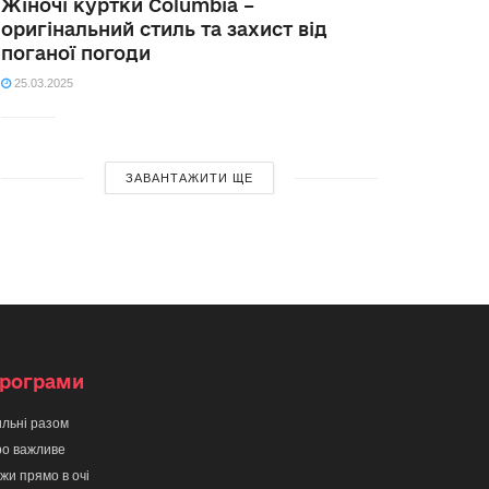
Жіночі куртки Columbia –
оригінальний стиль та захист від
поганої погоди
25.03.2025
ЗАВАНТАЖИТИ ЩЕ
рограми
льні разом
о важливе
жи прямо в очі