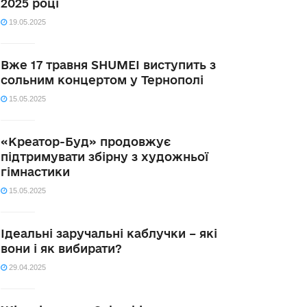
2025 році
19.05.2025
Вже 17 травня SHUMEI виступить з
сольним концертом у Тернополі
15.05.2025
«Креатор-Буд» продовжує
підтримувати збірну з художньої
гімнастики
15.05.2025
Ідеальні заручальні каблучки – які
вони і як вибирати?
29.04.2025