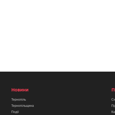
Новини
П
Тернопіль
Си
Тернопільщина
Пр
Події
Ка