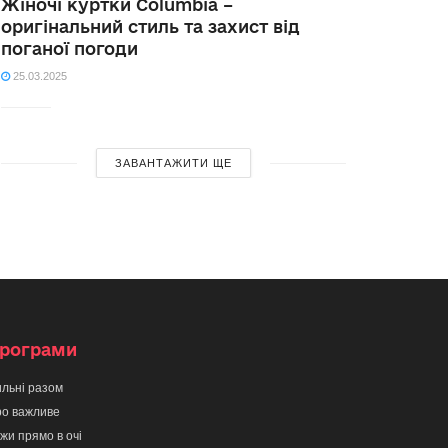
Жіночі куртки Columbia –
оригінальний стиль та захист від
поганої погоди
25.03.2025
ЗАВАНТАЖИТИ ЩЕ
рограми
льні разом
о важливе
жи прямо в очі