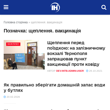
Головна сторінка
»
щеплення. вакцинація
Позначка:
щеплення. вакцинація
Щеплення перед
ВАЖЛИВО
поїздкою: на залізничному
вокзалі Тернополя
запрацював пункт
вакцинації проти ковіду
АВТОР
DEV-INTB-ADMIN-USER
26.10.2021
Як правильно зберігати домашній запас води
у бутлях
20.02.2026