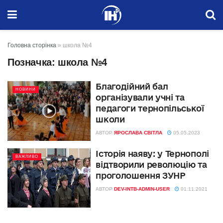
Головна сторінка
»
школа №4
Позначка:
школа №4
Благодійний бал
НОВИНИ
організували учні та
педагоги тернопільської
школи
АВТОР
ЯРОСЛАВА СВІТЛА
05.05.2023
Історія наяву: у Тернополі
ВАЖЛИВО
відтворили революцію та
проголошення ЗУНР
АВТОР
DEV-INTB-ADMIN-USER
01.11.2021