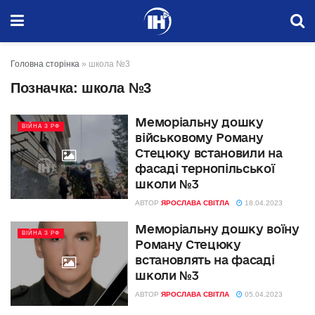
Головна сторінка
»
школа №3
Позначка:
школа №3
Меморіальну дошку
ВІЙНА З РФ
військовому Роману
Стецюку встановили на
фасаді тернопільської
школи №3
АВТОР
ЯРОСЛАВА СВІТЛА
18.04.2023
Меморіальну дошку воїну
ВІЙНА З РФ
Роману Стецюку
встановлять на фасаді
школи №3
АВТОР
ЯРОСЛАВА СВІТЛА
05.04.2023