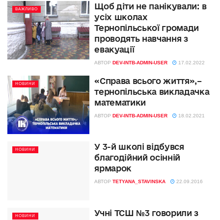
Щоб діти не панікували: в
ВАЖЛИВО
усіх школах
Тернопільської громади
проводять навчання з
евакуації
АВТОР
DEV-INTB-ADMIN-USER
17.02.2022
«Cправа всього життя»,–
НОВИНИ
тернопільська викладачка
математики
АВТОР
DEV-INTB-ADMIN-USER
18.02.2021
У 3-й школі відбувся
НОВИНИ
благодійний осінній
ярмарок
АВТОР
TETYANA_STAVINSKA
22.09.2016
Учні ТСШ №3 говорили з
НОВИНИ