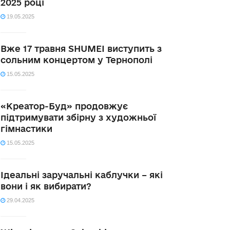
2025 році
19.05.2025
Вже 17 травня SHUMEI виступить з
сольним концертом у Тернополі
15.05.2025
«Креатор-Буд» продовжує
підтримувати збірну з художньої
гімнастики
15.05.2025
Ідеальні заручальні каблучки – які
вони і як вибирати?
29.04.2025