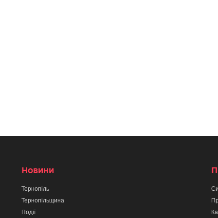
Новини
П
Тернопіль
Си
Тернопільщина
Пр
Події
Ка