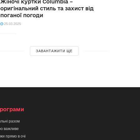
Жіночі куртки Columbia –
оригінальний стиль та захист від
поганої погоди
25.03.2025
ЗАВАНТАЖИТИ ЩЕ
рограми
льні разом
о важливе
жи прямо в очі