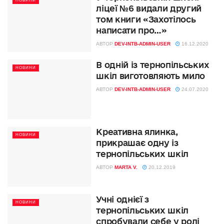
НОВИНИ
ліцеї №6 видали другий
том книги «Захотілось
написати про…»
АВТОР
DEV-INTB-ADMIN-USER
16.12.2020
В одній із тернопільських
НОВИНИ
шкіл виготовляють мило
АВТОР
DEV-INTB-ADMIN-USER
24.07.2020
Креативна ялинка,
НОВИНИ
прикрашає одну із
тернопільських шкіл
АВТОР
MARTA V.
20.12.2019
Учні однієї з
НОВИНИ
тернопільських шкіл
спробували себе у ролі