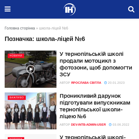
Головна сторінка
»
школа-ліцей №6
Позначка:
школа-ліцей №6
У тернопільській школі
НОВИНИ
продали мотоцикл з
фотозони, щоб допомогти
ЗСУ
АВТОР
ЯРОСЛАВА СВІТЛА
20.01.2023
Проникливий дарунок
ВАЖЛИВО
підготували випускникам
тернопільської школи-
ліцею №6
АВТОР
DEV-INTB-ADMIN-USER
03.06.2022
У тернопільській школі-