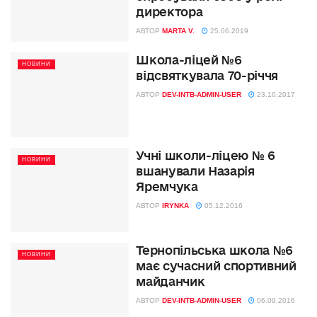
директора
АВТОР
MARTA V.
25.06.2019
Школа-ліцей №6
НОВИНИ
відсвяткувала 70-річчя
АВТОР
DEV-INTB-ADMIN-USER
23.10.2017
Учні школи-ліцею № 6
НОВИНИ
вшанували Назарія
Яремчука
АВТОР
IRYNKA
05.12.2016
Тернопільська школа №6
НОВИНИ
має сучасний спортивний
майданчик
АВТОР
DEV-INTB-ADMIN-USER
06.09.2016