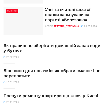
Учні та вчителі шостої
НОВИНИ
школи вальсували на
паркеті «Березолю»
АВТОР
TETYANA_STAVINSKA
06.05.2016
Як правильно зберігати домашній запас води
у бутлях
20.02.2026
Біле вино для новачків: як обрати смачне і не
переплатити
15.01.2026
Послуги ремонту квартири під ключ у Києві
26.11.2025