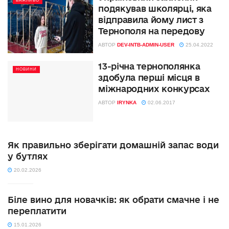
ВАЖЛИВО
подякував школярці, яка
відправила йому лист з
Тернополя на передову
АВТОР
DEV-INTB-ADMIN-USER
25.04.2022
13-річна тернополянка
НОВИНИ
здобула перші місця в
міжнародних конкурсах
АВТОР
IRYNKA
02.06.2017
Як правильно зберігати домашній запас води
у бутлях
20.02.2026
Біле вино для новачків: як обрати смачне і не
переплатити
15.01.2026