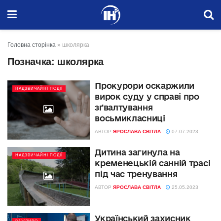
Головна сторінка
»
школярка
Позначка:
школярка
Прокурори оскаржили
НАДЗВИЧАЙНІ ПОДІЇ
вирок суду у справі про
зґвалтування
восьмикласниці
АВТОР
ЯРОСЛАВА СВІТЛА
07.07.2023
Дитина загинула на
НАДЗВИЧАЙНІ ПОДІЇ
кременецькій санній трасі
під час тренування
АВТОР
ЯРОСЛАВА СВІТЛА
25.05.2023
Український захисник