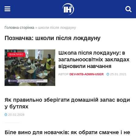
Головна сторінка
»
школи після локдауну
Позначка:
школи після локдауну
Школа після локдауну: в
ВАЖЛИВО
загальноосвітніх закладах
відновили навчання
АВТОР
DEV-INTB-ADMIN-USER
25.01.2021
Як правильно зберігати домашній запас води
у бутлях
20.02.2026
Біле вино для новачків: як обрати смачне і не