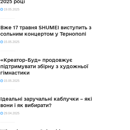
2025 році
19.05.2025
Вже 17 травня SHUMEI виступить з
сольним концертом у Тернополі
15.05.2025
«Креатор-Буд» продовжує
підтримувати збірну з художньої
гімнастики
15.05.2025
Ідеальні заручальні каблучки – які
вони і як вибирати?
29.04.2025