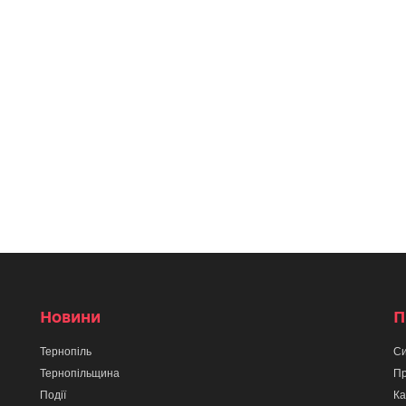
Новини
П
Тернопіль
Си
Тернопільщина
Пр
Події
Ка