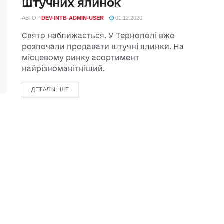
штучних ялинок
АВТОР
DEV-INTB-ADMIN-USER
01.12.2020
Свято наближається. У Тернополі вже
розпочали продавати штучні ялинки. На
місцевому ринку асортимент
найрізноманітніший.
ДЕТАЛЬНІШЕ