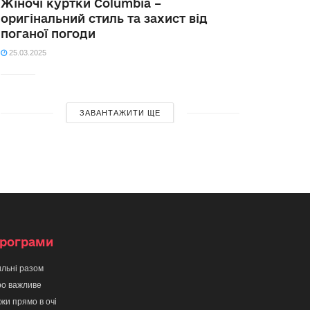
Жіночі куртки Columbia –
оригінальний стиль та захист від
поганої погоди
25.03.2025
ЗАВАНТАЖИТИ ЩЕ
рограми
льні разом
о важливе
жи прямо в очі