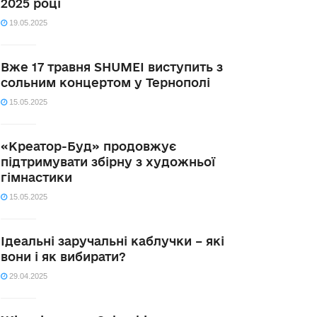
2025 році
19.05.2025
Вже 17 травня SHUMEI виступить з
сольним концертом у Тернополі
15.05.2025
«Креатор-Буд» продовжує
підтримувати збірну з художньої
гімнастики
15.05.2025
Ідеальні заручальні каблучки – які
вони і як вибирати?
29.04.2025