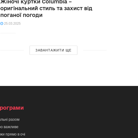
Жіночі куртки Columbia –
оригінальний стиль та захист від
поганої погоди
25.03.2025
ЗАВАНТАЖИТИ ЩЕ
рограми
льні разом
о важливе
жи прямо в очі