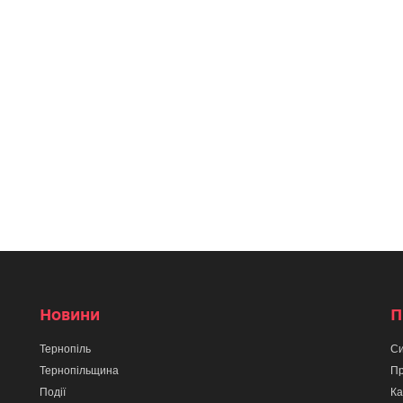
Новини
П
Тернопіль
Си
Тернопільщина
Пр
Події
Ка