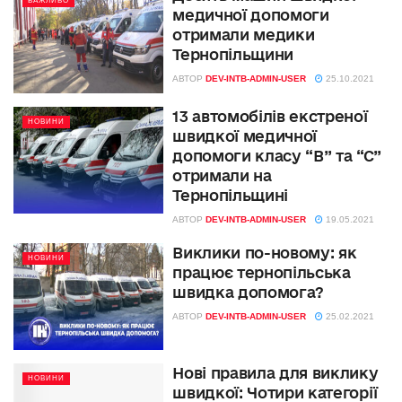
ВАЖЛИВО
медичної допомоги
отримали медики
Тернопільщини
АВТОР
DEV-INTB-ADMIN-USER
25.10.2021
13 автомобілів екстреної
НОВИНИ
швидкої медичної
допомоги класу “В” та “С”
отримали на
Тернопільщині
АВТОР
DEV-INTB-ADMIN-USER
19.05.2021
Виклики по-новому: як
НОВИНИ
працює тернопільська
швидка допомога?
АВТОР
DEV-INTB-ADMIN-USER
25.02.2021
Нові правила для виклику
НОВИНИ
швидкої: Чотири категорії