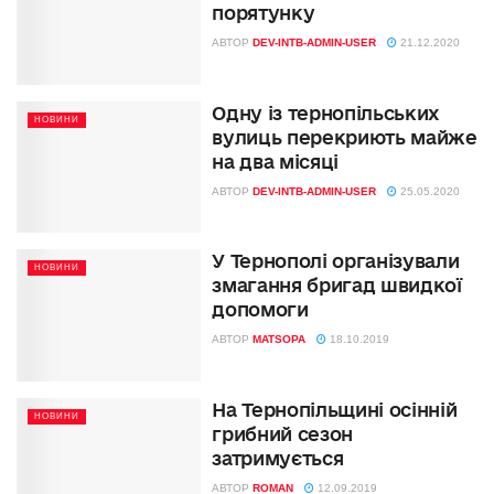
порятунку
АВТОР
DEV-INTB-ADMIN-USER
21.12.2020
Одну із тернопільських
НОВИНИ
вулиць перекриють майже
на два місяці
АВТОР
DEV-INTB-ADMIN-USER
25.05.2020
У Тернополі організували
НОВИНИ
змагання бригад швидкої
допомоги
АВТОР
MATSOPA
18.10.2019
На Тернопільщині осінній
НОВИНИ
грибний сезон
затримується
АВТОР
ROMAN
12.09.2019