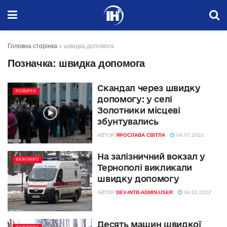
Головна сторінка
»
швидка допомога
Позначка:
швидка допомога
Скандал через швидку
НОВИНИ
допомогу: у селі
Золотники місцеві
збунтувались
АВТОР
ЯРОСЛАВА СВІТЛА
04.07.2023
На залізничний вокзал у
ВАЖЛИВО
Тернополі викликали
швидку допомогу
АВТОР
DEV-INTB-ADMIN-USER
04.03.2022
Десять машин швидкої