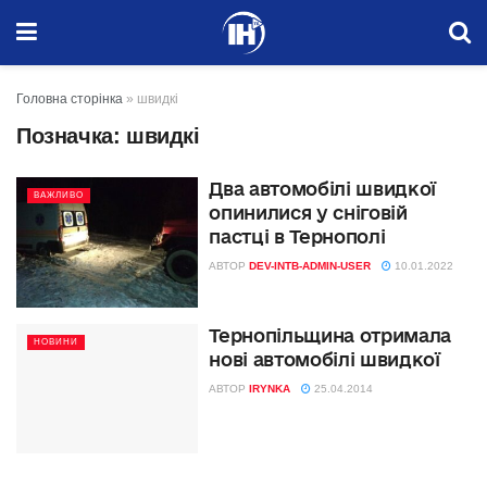
Головна сторінка
»
швидкі
Позначка:
швидкі
Два автомобілі швидкої
ВАЖЛИВО
опинилися у сніговій
пастці в Тернополі
АВТОР
DEV-INTB-ADMIN-USER
10.01.2022
Тернопільщина отримала
НОВИНИ
нові автомобілі швидкої
АВТОР
IRYNKA
25.04.2014