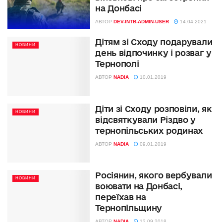
на Донбасі
АВТОР
DEV-INTB-ADMIN-USER
14.04.2021
Дітям зі Сходу подарували
НОВИНИ
день відпочинку і розваг у
Тернополі
АВТОР
NADIA
10.01.2019
Діти зі Сходу розповіли, як
НОВИНИ
відсвяткували Різдво у
тернопільських родинах
АВТОР
NADIA
09.01.2019
Росіянин, якого вербували
НОВИНИ
воювати на Донбасі,
переїхав на
Тернопільщину
АВТОР
NADIA
12.09.2018