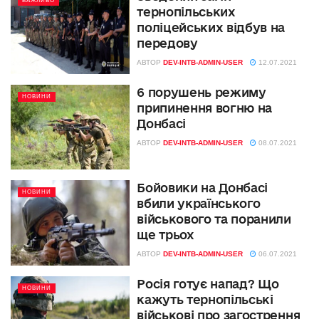
ВАЖЛИВО
тернопільських
поліцейських відбув на
передову
АВТОР
DEV-INTB-ADMIN-USER
12.07.2021
6 порушень режиму
НОВИНИ
припинення вогню на
Донбасі
АВТОР
DEV-INTB-ADMIN-USER
08.07.2021
Бойовики на Донбасі
НОВИНИ
вбили українського
військового та поранили
ще трьох
АВТОР
DEV-INTB-ADMIN-USER
06.07.2021
Росія готує напад? Що
НОВИНИ
кажуть тернопільські
військові про загострення