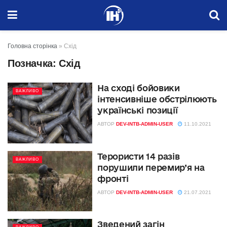
Головна сторінка
»
Схід
Позначка:
Схід
На сході бойовики
ВАЖЛИВО
інтенсивніше обстрілюють
українські позиції
АВТОР
DEV-INTB-ADMIN-USER
11.10.2021
Терористи 14 разів
ВАЖЛИВО
порушили перемир’я на
фронті
АВТОР
DEV-INTB-ADMIN-USER
21.07.2021
Зведений загін