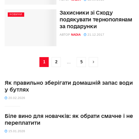
Захисники зі Сходу
НОВИНИ
подякувати тернополянам
за подарунки
АВТОР
NADIA
21.12.2017
1
2
…
5
Як правильно зберігати домашній запас води
у бутлях
20.02.2026
Біле вино для новачків: як обрати смачне і не
переплатити
15.01.2026