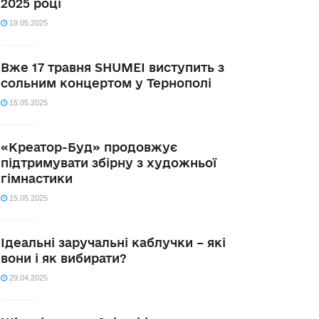
2025 році
19.05.2025
Вже 17 травня SHUMEI виступить з
сольним концертом у Тернополі
15.05.2025
«Креатор-Буд» продовжує
підтримувати збірну з художньої
гімнастики
15.05.2025
Ідеальні заручальні каблучки – які
вони і як вибирати?
29.04.2025