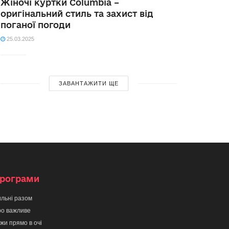
Жіночі куртки Columbia –
оригінальний стиль та захист від
поганої погоди
25.03.2025
ЗАВАНТАЖИТИ ЩЕ
рограми
льні разом
о важливе
жи прямо в очі