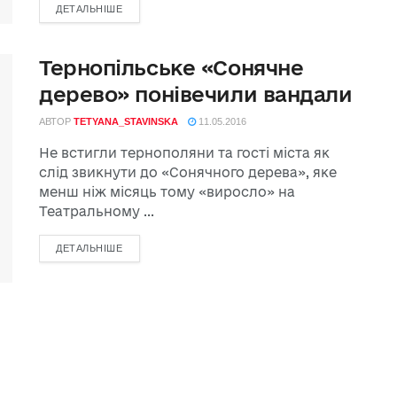
ДЕТАЛЬНІШЕ
Тернопільське «Сонячне
дерево» понівечили вандали
АВТОР
TETYANA_STAVINSKA
11.05.2016
Не встигли тернополяни та гості міста як
слід звикнути до «Сонячного дерева», яке
менш ніж місяць тому «виросло» на
Театральному ...
ДЕТАЛЬНІШЕ