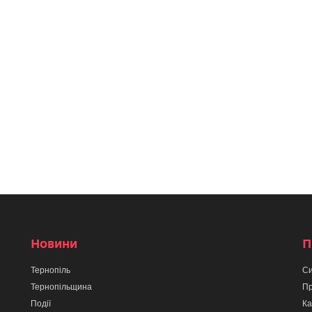
Новини
П
Тернопіль
Си
Тернопільщина
Пр
Події
Ка