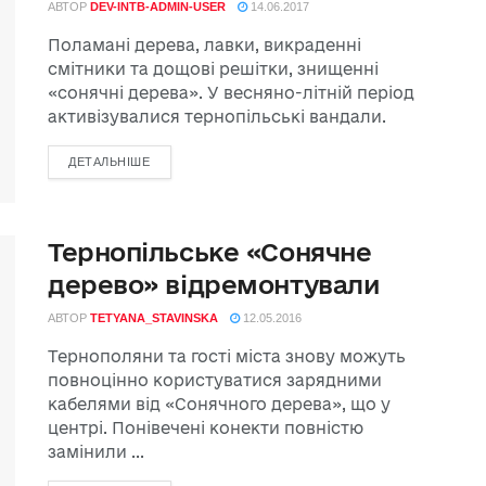
АВТОР
DEV-INTB-ADMIN-USER
14.06.2017
Поламані дерева, лавки, викраденні
смітники та дощові решітки, знищенні
«сонячні дерева». У весняно-літній період
активізувалися тернопільські вандали.
ДЕТАЛЬНІШЕ
Тернопільське «Сонячне
дерево» відремонтували
АВТОР
TETYANA_STAVINSKA
12.05.2016
Тернополяни та гості міста знову можуть
повноцінно користуватися зарядними
кабелями від «Сонячного дерева», що у
центрі. Понівечені конекти повністю
замінили ...