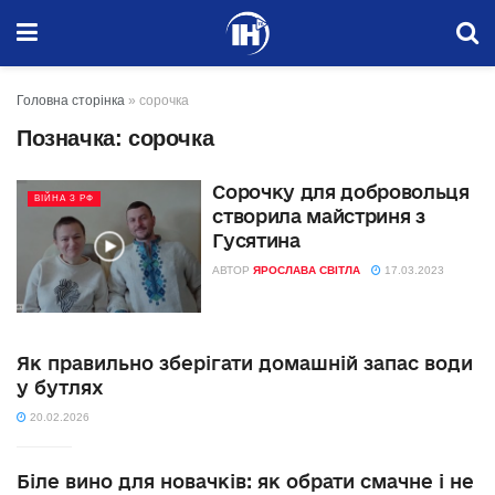
Головна сторінка
»
сорочка
Позначка:
сорочка
Сорочку для добровольця
ВІЙНА З РФ
створила майстриня з
Гусятина
АВТОР
ЯРОСЛАВА СВІТЛА
17.03.2023
Як правильно зберігати домашній запас води
у бутлях
20.02.2026
Біле вино для новачків: як обрати смачне і не