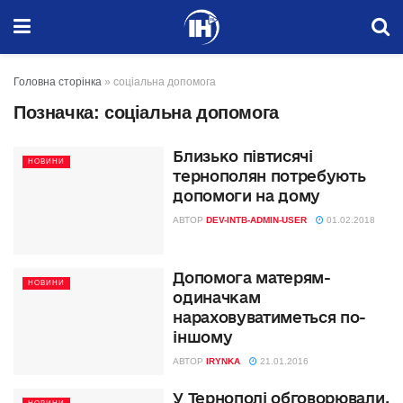
Головна сторінка
»
соціальна допомога
Позначка:
соціальна допомога
Близько півтисячі
НОВИНИ
тернополян потребують
допомоги на дому
АВТОР
DEV-INTB-ADMIN-USER
01.02.2018
Допомога матерям-
НОВИНИ
одиначкам
нараховуватиметься по-
іншому
АВТОР
IRYNKA
21.01.2016
У Тернополі обговорювали,