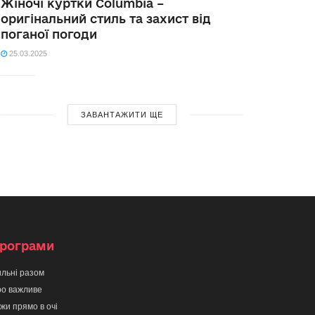
Жіночі куртки Columbia –
оригінальний стиль та захист від
поганої погоди
25.03.2025
ЗАВАНТАЖИТИ ЩЕ
рограми
льні разом
о важливе
жи прямо в очі