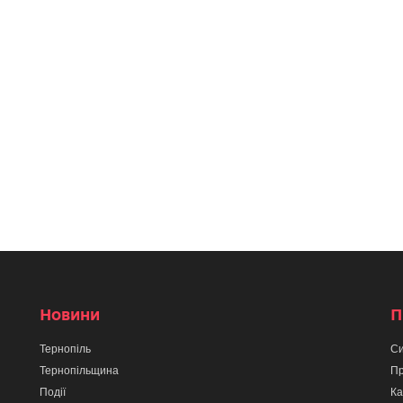
Новини
П
Тернопіль
Си
Тернопільщина
Пр
Події
Ка