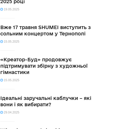
2025 році
19.05.2025
Вже 17 травня SHUMEI виступить з
сольним концертом у Тернополі
15.05.2025
«Креатор-Буд» продовжує
підтримувати збірну з художньої
гімнастики
15.05.2025
Ідеальні заручальні каблучки – які
вони і як вибирати?
29.04.2025