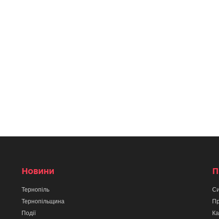
Новини
П
Тернопіль
Си
Тернопільщина
Пр
Події
Ка