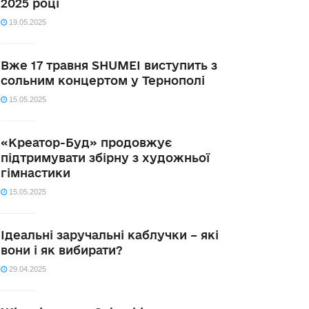
2025 році
19.05.2025
Вже 17 травня SHUMEI виступить з
сольним концертом у Тернополі
15.05.2025
«Креатор-Буд» продовжує
підтримувати збірну з художньої
гімнастики
15.05.2025
Ідеальні заручальні каблучки – які
вони і як вибирати?
29.04.2025