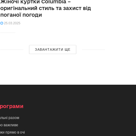
Жіночі куртки Columbia –
оригінальний стиль та захист від
поганої погоди
25.03.2025
ЗАВАНТАЖИТИ ЩЕ
рограми
льні разом
о важливе
жи прямо в очі