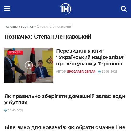
Головна сторінка
»
Степан Ленкавський
Позначка:
Степан Ленкавський
Перевидання книг
НОВИНИ
“Український націоналізм”
презентували у Тернополі
АВТОР
ЯРОСЛАВА СВІТЛА
10.03.2023
Як правильно зберігати домашній запас води
у бутлях
20.02.2026
Біле вино для новачків: як обрати смачне і не