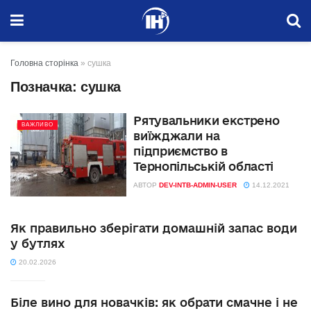
Головна сторінка
»
сушка
Позначка:
сушка
Рятувальники екстрено
ВАЖЛИВО
виїжджали на
підприємство в
Тернопільській області
АВТОР
DEV-INTB-ADMIN-USER
14.12.2021
Як правильно зберігати домашній запас води
у бутлях
20.02.2026
Біле вино для новачків: як обрати смачне і не