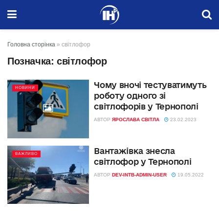
Головна сторінка
»
світлофор
Позначка:
світлофор
Чому вночі тестуватимуть
НОВИНИ
роботу одного зі
світлофорів у Тернополі
АВТОР
ЯРОСЛАВА СВІТЛА
23.02.2023
Вантажівка знесла
ВАЖЛИВО
світлофор у Тернополі
АВТОР
DEV-INTB-ADMIN-USER
19.05.2022